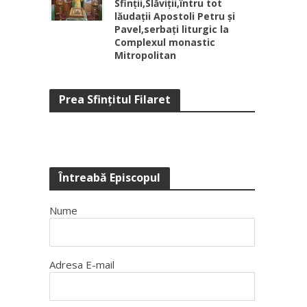
Sfinții,Slăviții,întru tot
lăudații Apostoli Petru și
Pavel,serbați liturgic la
Complexul monastic
Mitropolitan
Prea Sfinţitul Filaret
Întreabă Episcopul
Nume
Adresa E-mail