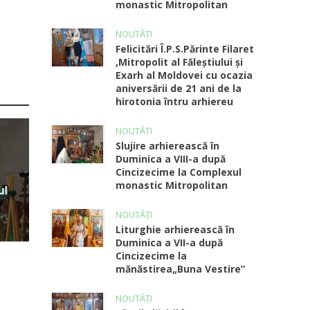
monastic Mitropolitan
NOUTĂȚI
Felicitări Î.P.S.Părinte Filaret
,Mitropolit al Făleștiului și
Exarh al Moldovei cu ocazia
aniversării de 21 ani de la
hirotonia întru arhiereu
NOUTĂȚI
Slujire arhierească în
Duminica a VIII-a după
Cincizecime la Complexul
monastic Mitropolitan
ul
NOUTĂȚI
Liturghie arhierească în
Duminica a VII-a după
Cincizecime la
mănăstirea„Buna Vestire”
NOUTĂȚI