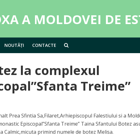
NOUTĂȚI
CONTACTE
tez la complexul
copal”Sfanta Treime”
alt Prea Sfintia Sa,Filaret,Arhiepiscopul Falestiului si a Mol
l monastic Episcopal”Sfanta Treime” Taina Sfantului Botez a
ila Calmic,micuta primind numele de botez Melisa.