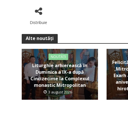
Distribuie
Alte noutăți
NOUTĂȚI
Felicit
Liturghie arhierească în
,Mitro
Duminica a IX-a după
Exarh 
Cincizecime la Complexul
anive
monastic Mitropolitan
hiro
3 august 2026