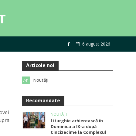
6 august 2026
Articole noi
Noutăți
741
Recomandate
dovei
NOUTĂȚI
supra
Liturghie arhierească în
Duminica a IX-a după
Cincizecime la Complexul