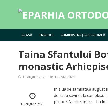
ACASĂ
IERARHUL
ADMINISTRAȚIA EPARHIALĂ
Taina Sfantului Bo
monastic Arhiepis
10 august 2020
122 Vizualizări
In ziua de sambata,8 august In
de Est a savirsit la complexu
pruncei familiei Igor si Ludm
10 august 2020