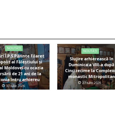
NOUTĂȚI
NOUTĂȚI
ări Î.P.S.Părinte Filaret
Slujire arhierească în
polit al Făleștiului și
Duminica a VIII-a după
al Moldovei cu ocazia
Cincizecime la Complex
rsării de 21 ani de la
monastic Mitropolitan
tonia întru arhiereu
27 iulie 2026
30 iulie 2026