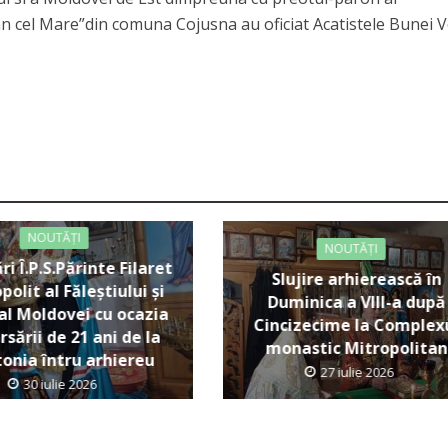
an cel Mare”din comuna Cojusna au oficiat Acatistele Bunei V
NOUTĂȚI
NOUTĂȚI
ări Î.P.S.Părinte Filaret
Slujire arhierească în
polit al Făleștiului și
Duminica a VIII-a după
al Moldovei cu ocazia
Cincizecime la Complex
rsării de 21 ani de la
monastic Mitropolitan
tonia întru arhiereu
27 iulie 2026
30 iulie 2026