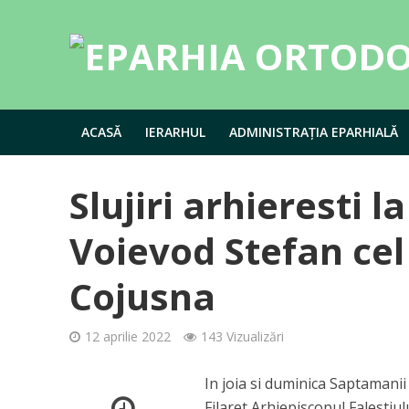
ACASĂ
IERARHUL
ADMINISTRAȚIA EPARHIALĂ
Slujiri arhieresti 
Voievod Stefan ce
Cojusna
12 aprilie 2022
143 Vizualizări
In joia si duminica Saptamanii 
Filaret,Arhiepiscopul Falestiu