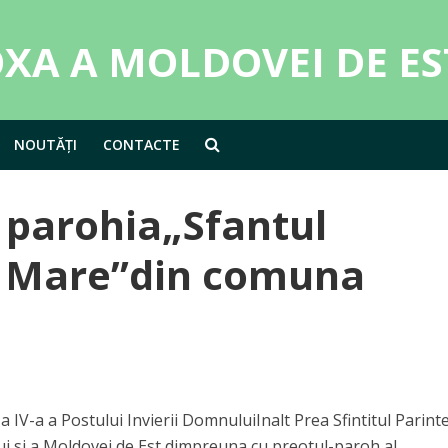
NOUTĂȚI
CONTACTE
la parohia„Sfantul
l Mare”din comuna
a IV-a a Postului Invierii DomnuluiInalt Prea Sfintitul Parint
lui si a Moldovei de Est dimpreuna cu preotul-paroh al