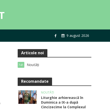
9 august 2026
Articole noi
Noutăți
741
Recomandate
NOUTĂȚI
Liturghie arhierească în
Duminica a IX-a după
e
Cincizecime la Complexul