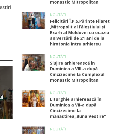
monastic Mitropolitan
estiri
NOUTĂȚI
Felicitări Î.P.S.Părinte Filaret
,Mitropolit al Făleștiului și
Exarh al Moldovei cu ocazia
aniversării de 21 ani de la
hirotonia întru arhiereu
NOUTĂȚI
Slujire arhierească în
Duminica a VIII-a după
Cincizecime la Complexul
monastic Mitropolitan
NOUTĂȚI
ul
Liturghie arhierească în
Duminica a VII-a după
Cincizecime la
mănăstirea„Buna Vestire”
NOUTĂȚI