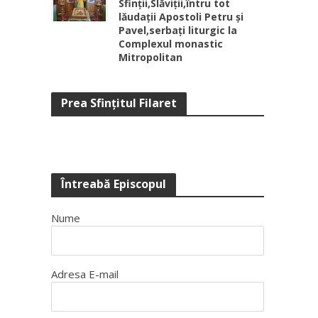
Sfinții,Slăviții,întru tot
lăudații Apostoli Petru și
Pavel,serbați liturgic la
Complexul monastic
Mitropolitan
Prea Sfinţitul Filaret
Întreabă Episcopul
Nume
Adresa E-mail