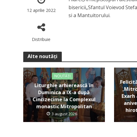
bisericii„Sfantul Voievod Stef
12 aprilie 2022
si a Mantuitorului.
Distribuie
Alte noutăți
NOUTĂȚI
Felicit
Liturghie arhierească în
,Mitro
Duminica a IX-a după
Exarh 
Cincizecime la Complexul
anive
monastic Mitropolitan
hiro
3 august 2026