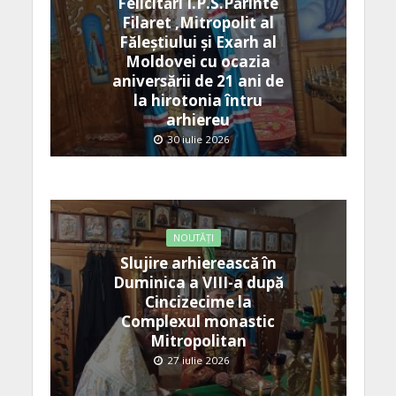
Felicitări Î.P.S.Părinte
Filaret ,Mitropolit al
Făleștiului și Exarh al
Moldovei cu ocazia
aniversării de 21 ani de
la hirotonia întru
arhiereu
30 iulie 2026
NOUTĂȚI
Slujire arhierească în
Duminica a VIII-a după
Cincizecime la
Complexul monastic
Mitropolitan
27 iulie 2026