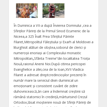
În Duminica a VII-a după Învierea Domnului ,cea a
Sfinților Părinți de la Primul Sinod Ecumenic de la
Niceea,a 325 Înalt Prea Sfințitul Părinte
Filaret,Mitropolitul Făleștiului și Exarh al Moldovei a
liturghisit alături de obștea,soborul de clerici și
numeroșii enoriași ai Complexului monastic
Mitropolitan„Sfânta Treime”din localitatea Troița
Nouă,raionul Anenii Noi.După citirea pericopei
Evanghelice a zilei,cea de la Ioan,XVII Vladica
Filaret a adresat dreptcredincioșilor prezenți în
număr mare la serviciul divin duminical un
emoționant și consistent cuvânt de zidire
duhovnicească,ăn care a îndemnat creștinii să
rămână statornici în credință,mărturisind Crezul
Ortodox,lăsat moștenire nouă de Sfinții Părinți de