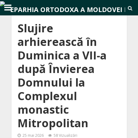
Slujire
arhierească în
Duminica a VII-a
după Învierea
Domnului la
Complexul
monastic
Mitropolitan
25 mai 2026
58 Vizualizări