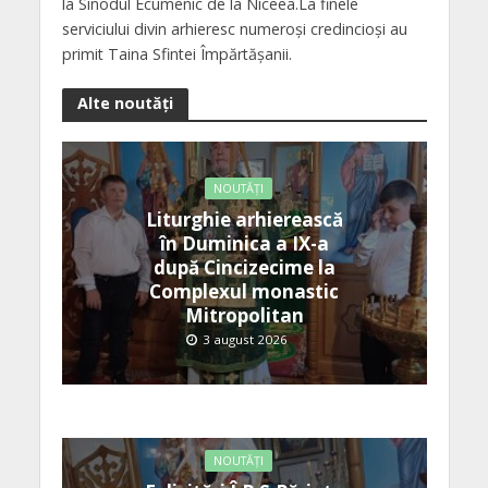
la Sinodul Ecumenic de la Niceea.La finele
serviciului divin arhieresc numeroși credincioși au
primit Taina Sfintei Împărtășanii.
Alte noutăți
NOUTĂȚI
Liturghie arhierească
în Duminica a IX-a
după Cincizecime la
Complexul monastic
Mitropolitan
3 august 2026
NOUTĂȚI