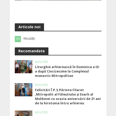
Articole noi
Noutăți
741
Recomandate
NOUTĂȚI
Liturghie arhierească în Duminica a IX-
a după Cincizecime la Complexul
monastic Mitropolitan
NOUTĂȚI
Felicitări Î.P.S.Părinte Filaret
,Mitropolit al Făleștiului și Exarh al
Moldovei cu ocazia aniversării de 21 ani
de la hirotonia întru arhiereu
NOUTĂȚI