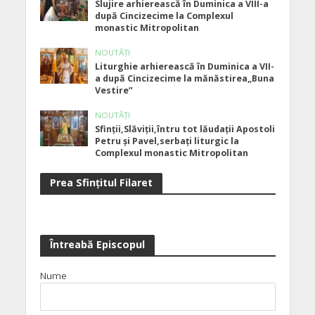
Slujire arhierească în Duminica a VIII-a
după Cincizecime la Complexul
monastic Mitropolitan
NOUTĂȚI
Liturghie arhierească în Duminica a VII-
a după Cincizecime la mănăstirea„Buna
Vestire”
NOUTĂȚI
Sfinții,Slăviții,întru tot lăudații Apostoli
Petru și Pavel,serbați liturgic la
Complexul monastic Mitropolitan
Prea Sfinţitul Filaret
Întreabă Episcopul
Nume