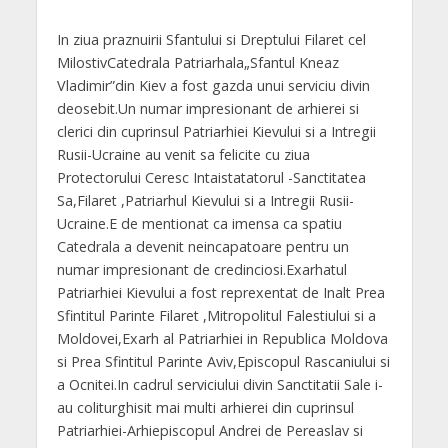
In ziua praznuirii Sfantului si Dreptului Filaret cel
MilostivCatedrala Patriarhala„Sfantul Kneaz
Vladimir”din Kiev a fost gazda unui serviciu divin
deosebit.Un numar impresionant de arhierei si
clerici din cuprinsul Patriarhiei Kievului si a Intregii
Rusii-Ucraine au venit sa felicite cu ziua
Protectorului Ceresc Intaistatatorul -Sanctitatea
Sa,Filaret ,Patriarhul Kievului si a Intregii Rusii-
Ucraine.E de mentionat ca imensa ca spatiu
Catedrala a devenit neincapatoare pentru un
numar impresionant de credinciosi.Exarhatul
Patriarhiei Kievului a fost reprexentat de Inalt Prea
Sfintitul Parinte Filaret ,Mitropolitul Falestiului si a
Moldovei,Exarh al Patriarhiei in Republica Moldova
si Prea Sfintitul Parinte Aviv,Episcopul Rascaniului si
a Ocnitei.In cadrul serviciului divin Sanctitatii Sale i-
au coliturghisit mai multi arhierei din cuprinsul
Patriarhiei-Arhiepiscopul Andrei de Pereaslav si