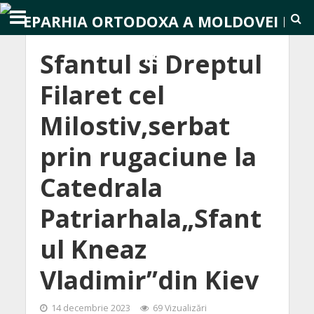
Sfantul si Dreptul
Filaret cel
Milostiv,serbat
prin rugaciune la
Catedrala
Patriarhala„Sfant
ul Kneaz
Vladimir”din Kiev
14 decembrie 2023
69 Vizualizări