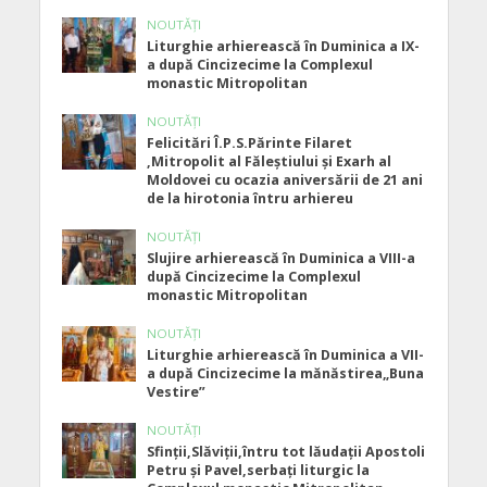
NOUTĂȚI
Liturghie arhierească în Duminica a IX-
a după Cincizecime la Complexul
monastic Mitropolitan
NOUTĂȚI
Felicitări Î.P.S.Părinte Filaret
,Mitropolit al Făleștiului și Exarh al
Moldovei cu ocazia aniversării de 21 ani
de la hirotonia întru arhiereu
NOUTĂȚI
Slujire arhierească în Duminica a VIII-a
după Cincizecime la Complexul
monastic Mitropolitan
NOUTĂȚI
Liturghie arhierească în Duminica a VII-
a după Cincizecime la mănăstirea„Buna
Vestire”
NOUTĂȚI
Sfinții,Slăviții,întru tot lăudații Apostoli
Petru și Pavel,serbați liturgic la