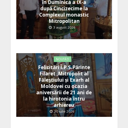
în Duminica a IX-a
după Cincizecime la
Complexul monastic
Mitropolitan
3 august 2026
NOUTĂȚI
Felicitări Î.P.S.Părinte
Filaret ,Mitropolit al
Făleștiului și Exarh al
Moldovei cu ocazia
aniversării de 21 ani de
la hirotonia întru
arhiereu
30 iulie 2026