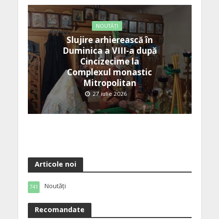
NOUTĂȚI
Slujire arhierească în
Duminica a VIII-a după
Cincizecime la
Complexul monastic
Mitropolitan
27 iulie 2026
Articole noi
Noutăți
741
Recomandate