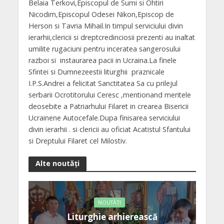
Belaia Terkovi,Episcopul de Sumi si Ohtiri
Nicodim,Episcopul Odesei Nikon,Episcop de
Herson si Tavria Mihail.In timpul serviciului divin
ierarhii,clericii si dreptcredinciosii prezenti au inaltat
umilite rugaciuni pentru inceratea sangerosului
razboi si instaurarea pacii in Ucraina.La finele
Sfintei si Dumnezeestii liturghii praznicale
I.P.S.Andrei a felicitat Sanctitatea Sa cu prilejul
serbarii Ocrotitorului Ceresc ,mentionand meritele
deosebite a Patriarhului Filaret in crearea Bisericii
Ucrainene Autocefale.Dupa finisarea serviciului
divin ierarhii . si clericii au oficiat Acatistul Sfantului
si Dreptului Filaret cel Milostiv.
Alte noutăți
NOUTĂȚI
Liturghie arhierească