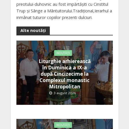
preotului-duhovnic au fost impărtășiti cu Cinstitul
Trup și Sânge a Mântuitorului.Tradițional,Ierarhul a
inmânat tuturor copiilor prezenti dulciuri.
Alte noutăți
NOUTĂȚI
Liturghie arhierească
în Duminica a IX-a
după Cincizecime la
Complexul monastic
Mitropolitan
3 august 2026
NOUTĂȚI