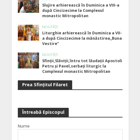
Slujire arhierească în Duminica a VIII-a
după Cincizecime la Complexul
monastic Mitropolitan
NOUTĂȚI
Liturghie arhierească în Duminica a VII-
a după Cincizecime la mănăstirea„Buna
Vestire”
NOUTĂȚI
Sfinții,Slăviții,întru tot lăudații Apostoli
Petru și Pavel,serbați liturgic la
Complexul monastic Mitropolitan
Prea Sfinţitul Filaret
Întreabă Episcopul
Nume