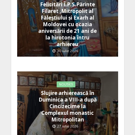
Felicitări Î.P.S.Părinte
Filaret ,Mitropolit al
Făleștiului și Exarh al
Moldovei cu ocazia
aniversării de 21 ani de
la hirotonia întru
arhiereu
30 iulie 2026
NOUTĂȚI
Slujire arhierească în
Duminica a VIII-a după
Cincizecime la
Complexul monastic
Mitropolitan
27 iulie 2026