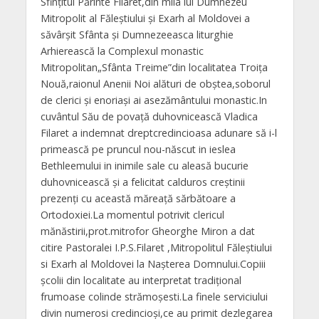
Sfințitul Părinte Filaret,din mila lui Dumnezeu
Mitropolit al Făleștiului și Exarh al Moldovei a
săvârșit Sfânta și Dumnezeeasca liturghie
Arhierească la Complexul monastic
Mitropolitan„Sfânta Treime”din localitatea Troița
Nouă,raionul Anenii Noi alături de obștea,soborul
de clerici și enoriași ai asezământului monastic.In
cuvântul Său de povață duhovnicească Vladica
Filaret a indemnat dreptcredincioasa adunare să i-l
primească pe pruncul nou-născut in ieslea
Bethleemului in inimile sale cu aleasă bucurie
duhovnicească și a felicitat calduros creștinii
prezenți cu această măreață sărbătoare a
Ortodoxiei.La momentul potrivit clericul
mănăstirii,prot.mitrofor Gheorghe Miron a dat
citire Pastoralei I.P.S.Filaret ,Mitropolitul Făleștiului
si Exarh al Moldovei la Nașterea Domnului.Copiii
școlii din localitate au interpretat tradițional
frumoase colinde strămoșesti.La finele serviciului
divin numerosi credincioși,ce au primit dezlegarea