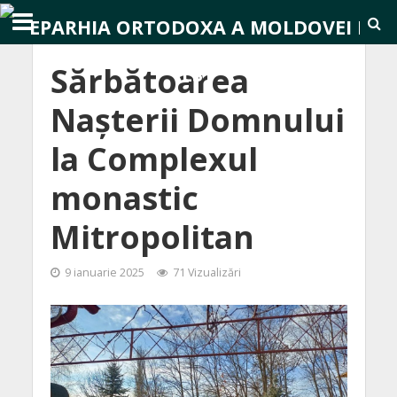
Sărbătoarea
Nașterii Domnului
la Complexul
monastic
Mitropolitan
9 ianuarie 2025
71 Vizualizări