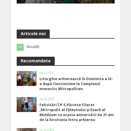
Articole noi
Noutăți
741
Recomandate
NOUTĂȚI
Liturghie arhierească în Duminica a IX-
a după Cincizecime la Complexul
monastic Mitropolitan
NOUTĂȚI
Felicitări Î.P.S.Părinte Filaret
,Mitropolit al Făleștiului și Exarh al
Moldovei cu ocazia aniversării de 21 ani
de la hirotonia întru arhiereu
NOUTĂȚI