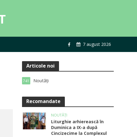
7 august 2026
Articole noi
Noutăți
741
Recomandate
NOUTĂȚI
Liturghie arhierească în
Duminica a IX-a după
Cincizecime la Complexul