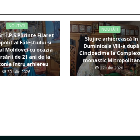
NOUTĂȚI
NOUTĂȚI
ări Î.P.S.Părinte Filaret
Slujire arhierească în
polit al Făleștiului și
Duminica a VIII-a după
al Moldovei cu ocazia
Cincizecime la Complex
rsării de 21 ani de la
monastic Mitropolitan
tonia întru arhiereu
27 iulie 2026
30 iulie 2026