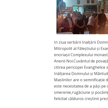
In ziua serbării Inalțării Domn
Mitropolit al Făleștiului și Exa
enoriașii Complexului monasti
Anenii Noi.Cuvântul de povață 
citirea pericopei Evanghelice a
Inălțarea Domnului și Mântuit
Maslinilor are o semnificație
este necesitatea de a păși pe c
smerenie,rugăciune și pocăință”
felicitat călduros creștinii pre