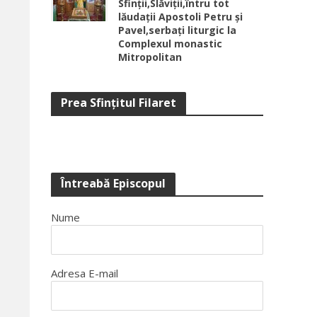
Sfinții,Slăviții,întru tot
lăudații Apostoli Petru și
Pavel,serbați liturgic la
Complexul monastic
Mitropolitan
Prea Sfinţitul Filaret
Întreabă Episcopul
Nume
Adresa E-mail