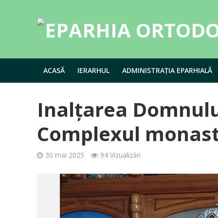
ACASĂ
IERARHUL
ADMINISTRAȚIA EPARHIALĂ
Inalțarea Domnului
Complexul monasti
30 mai 2025
94 Vizualizări