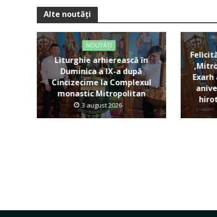
Alte noutăți
NOUTĂȚI
Felicit
Liturghie arhierească în
,Mitro
Duminica a IX-a după
Exarh 
Cincizecime la Complexul
anive
monastic Mitropolitan
hiro
3 august 2026