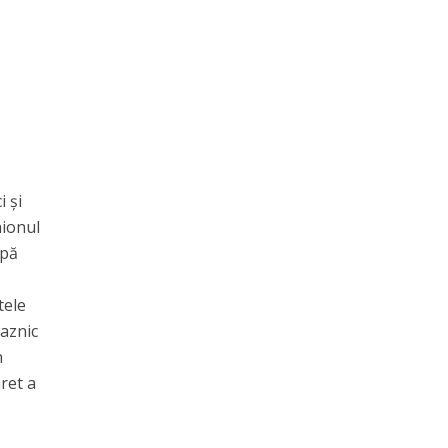
i și
aionul
upă
tele
raznic
n
aret a