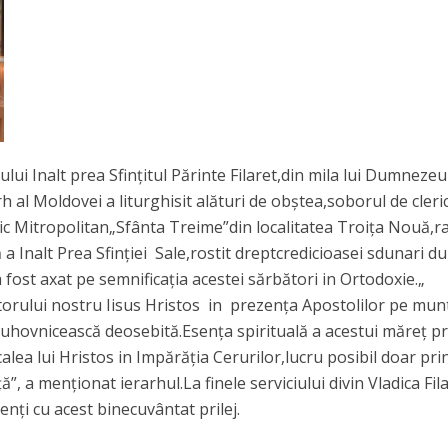
ului Inalt prea Sfințitul Părinte Filaret,din mila lui Dumnezeu
rh al Moldovei a liturghisit alături de obștea,soborul de cleric
c Mitropolitan„Sfânta Treime”din localitatea Troița Nouă,r
a Inalt Prea Sfinției Sale,rostit dreptcredicioasei sdunari d
 fost axat pe semnificația acestei sărbători in Ortodoxie.„
orului nostru Iisus Hristos in prezența Apostolilor pe mun
 duhovnicească deosebită.Esența spirituală a acestui măreț p
alea lui Hristos in Impărăția Cerurilor,lucru posibil doar pri
, a menționat ierarhul.La finele serviciului divin Vladica Fil
zenți cu acest binecuvântat prilej.