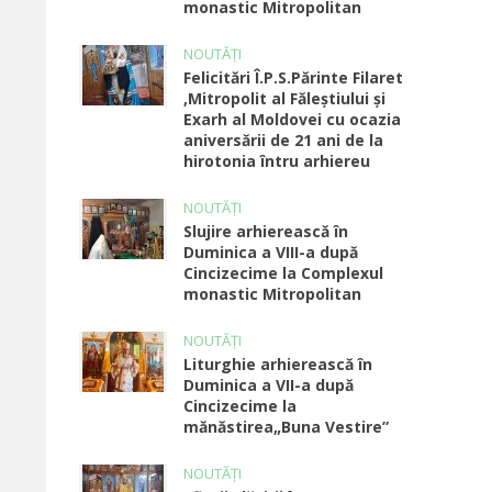
monastic Mitropolitan
NOUTĂȚI
Felicitări Î.P.S.Părinte Filaret
,Mitropolit al Făleștiului și
Exarh al Moldovei cu ocazia
aniversării de 21 ani de la
hirotonia întru arhiereu
NOUTĂȚI
Slujire arhierească în
Duminica a VIII-a după
Cincizecime la Complexul
monastic Mitropolitan
NOUTĂȚI
Liturghie arhierească în
Duminica a VII-a după
Cincizecime la
mănăstirea„Buna Vestire”
NOUTĂȚI