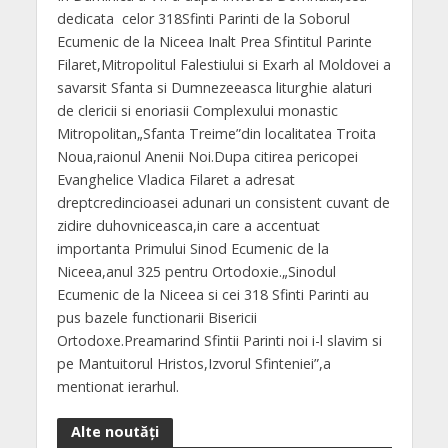
dedicata celor 318Sfinti Parinti de la Soborul
Ecumenic de la Niceea Inalt Prea Sfintitul Parinte
Filaret,Mitropolitul Falestiului si Exarh al Moldovei a
savarsit Sfanta si Dumnezeeasca liturghie alaturi
de clericii si enoriasii Complexului monastic
Mitropolitan„Sfanta Treime”din localitatea Troita
Noua,raionul Anenii Noi.Dupa citirea pericopei
Evanghelice Vladica Filaret a adresat
dreptcredincioasei adunari un consistent cuvant de
zidire duhovniceasca,in care a accentuat
importanta Primului Sinod Ecumenic de la
Niceea,anul 325 pentru Ortodoxie.„Sinodul
Ecumenic de la Niceea si cei 318 Sfinti Parinti au
pus bazele functionarii Bisericii
Ortodoxe.Preamarind Sfintii Parinti noi i-l slavim si
pe Mantuitorul Hristos,Izvorul Sfinteniei”,a
mentionat ierarhul.
Alte noutăți