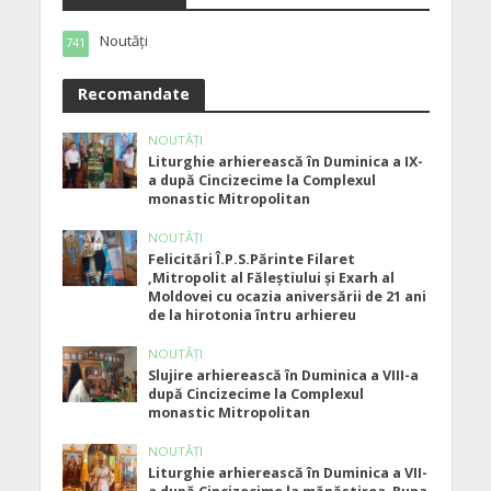
Noutăți
741
Recomandate
NOUTĂȚI
Liturghie arhierească în Duminica a IX-
a după Cincizecime la Complexul
monastic Mitropolitan
NOUTĂȚI
Felicitări Î.P.S.Părinte Filaret
,Mitropolit al Făleștiului și Exarh al
Moldovei cu ocazia aniversării de 21 ani
de la hirotonia întru arhiereu
NOUTĂȚI
Slujire arhierească în Duminica a VIII-a
după Cincizecime la Complexul
monastic Mitropolitan
NOUTĂȚI
Liturghie arhierească în Duminica a VII-