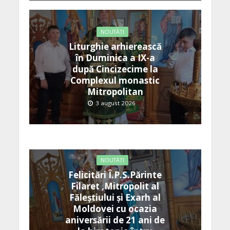
NOUTĂȚI
Liturghie arhierească
în Duminica a IX-a
după Cincizecime la
Complexul monastic
Mitropolitan
3 august 2026
NOUTĂȚI
Felicitări Î.P.S.Părinte
Filaret ,Mitropolit al
Făleștiului și Exarh al
Moldovei cu ocazia
aniversării de 21 ani de