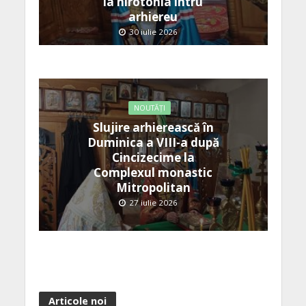
la hirotonia întru
arhiereu
30 iulie 2026
NOUTĂȚI
Slujire arhierească în
Duminica a VIII-a după
Cincizecime la
Complexul monastic
Mitropolitan
27 iulie 2026
Articole noi