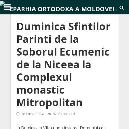
Duminica Sfintilor
Parinti de la
Soborul Ecumenic
de la Niceea la
Complexul
monastic
Mitropolitan
18 iunie 2024
82 Vizualizări
In Duminica a VII-a dupa Invierea Domnului,cea