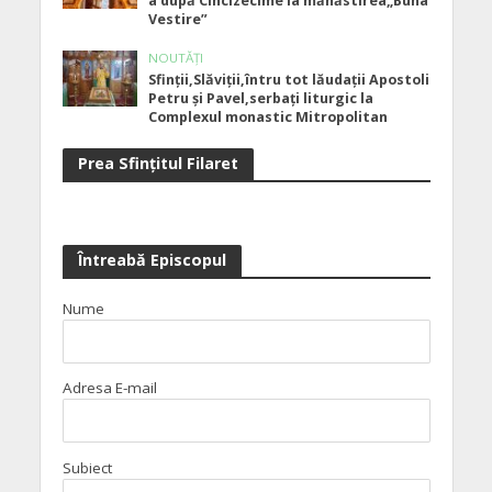
a după Cincizecime la mănăstirea„Buna
Vestire”
NOUTĂȚI
Sfinții,Slăviții,întru tot lăudații Apostoli
Petru și Pavel,serbați liturgic la
Complexul monastic Mitropolitan
Prea Sfinţitul Filaret
Întreabă Episcopul
Nume
Adresa E-mail
Subiect